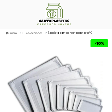
Bandeja carton rectangular n°0
Inicio
Colecciones
-10%