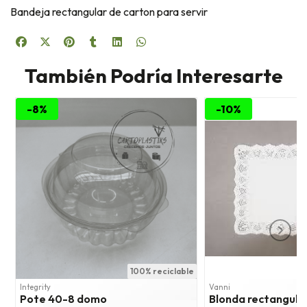
Bandeja rectangular de carton para servir
También Podría Interesarte
-8%
-10%
100% reciclable
1
Integrity
Vanni
Pote 40-8 domo
Blonda rectangular 