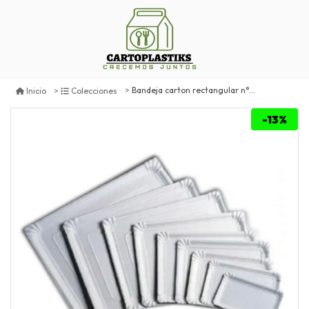
Bandeja carton rectangular n°12
Inicio
Colecciones
-13%