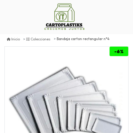
Bandeja carton rectangular n°4
Inicio
Colecciones
-6%