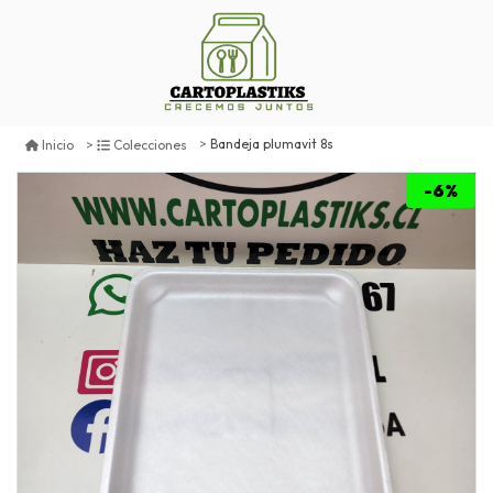
Bandeja plumavit 8s
Inicio
Colecciones
-6%