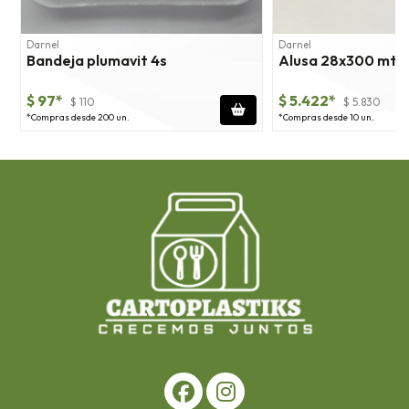
Darnel
Darnel
Bandeja plumavit 4s
Alusa 28x300 mts
$ 97*
$ 5.422*
$ 110
$ 5.830
*Compras desde 200 un.
*Compras desde 10 un.