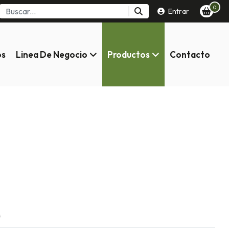
0
Entrar
os
Linea De Negocio
Productos
Contacto
s