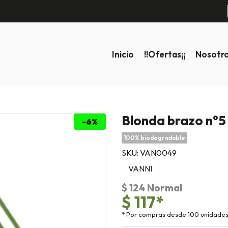
Inicio
!!ofertas¡¡
Nosotr
Blonda brazo n°5
-6%
100% biodegradable
SKU: VAN0049
VANNI
$ 124 Normal
$ 117*
* Por compras desde 100 unidade