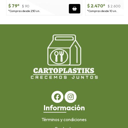
$ 79*
$ 2.470*
$ 90
$ 2.600
*Compras desde 250 un.
*Compras desde 10 un.
Información
Términos y condiciones