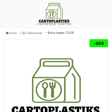
Bolsa zipper 27x28
Inicio
Colecciones
-20%