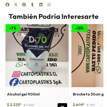
También Podría Interesarte
-7%
-13%
1
Alcohol gel 900ml
Brocheta 30cm gr
$ 2.325*
$ 609*
$ 2.500
$ 700