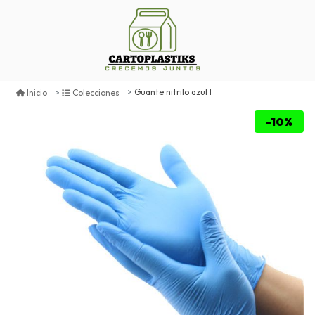
Guante nitrilo azul l
Inicio
Colecciones
-10%