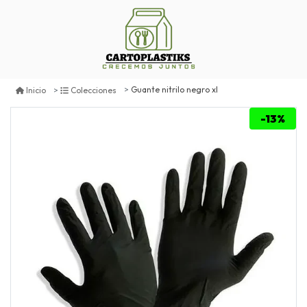
Guante nitrilo negro xl
Inicio
Colecciones
-13%