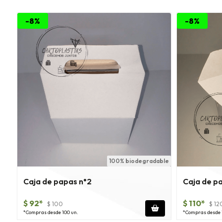
-8%
-8%
100% biodegradable
Caja de papas n°2
Caja de p
$ 92*
$ 110*
$ 100
$ 12
*Compras desde 100 un.
*Compras desde 