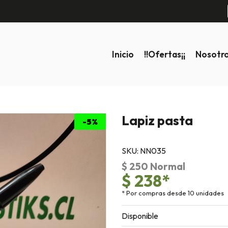
Inicio
!!ofertas¡¡
Nosotr
Lapiz pasta
-5%
SKU: NN035
$ 250 Normal
$ 238*
* Por compras desde 10 unidades
Disponible