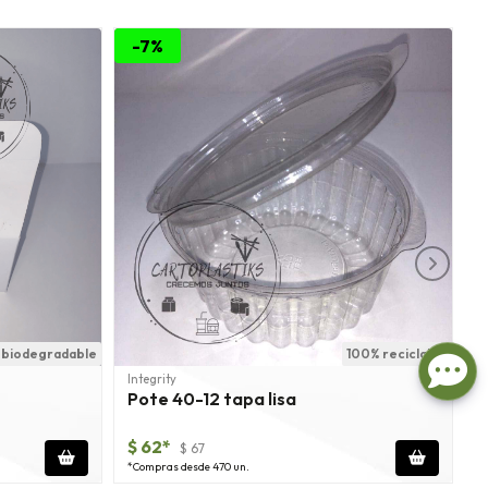
-7%
 biodegradable
100% reciclable
Integrity
Pote 40-12 tapa lisa
C
$ 62*
$
$ 67
*Compras desde 470 un.
*