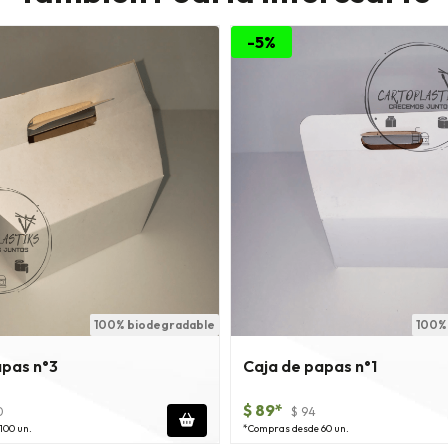
-5%
100% biodegradable
100%
apas n°3
Caja de papas n°1
$ 89*
0
$ 94
100 un.
*Compras desde 60 un.