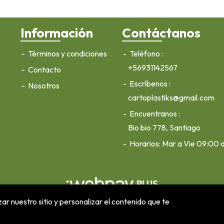
Información
Contáctanos
Términos y condiciones
Teléfono
+56931142567
Contacto
Escríbenos
Nosotros
cartoplastiks@gmail.com
Encuentranos
Bio bio 778, Santiago
Horarios: Mar a Vie 09:00 
ar nuestro sitio y personalizar el contenido que te
Cartoplastiks © 2026
¿Te gusta mi tienda? Yo vendo con
Bsale