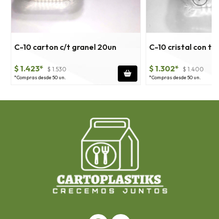
C-10 carton c/t granel 20un
C-10 cristal con t
$ 1.423*
$ 1.302*
$ 1.530
$ 1.400
*Compras desde 50 un.
*Compras desde 50 un.