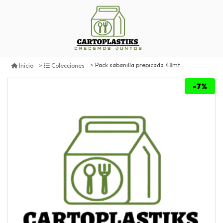
Pack sabanilla prepicada 48mt x2
Inicio
Colecciones
-7%