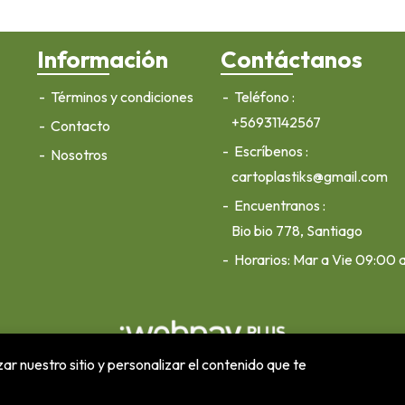
Información
Contáctanos
Términos y condiciones
Teléfono
+56931142567
Contacto
Escríbenos
Nosotros
cartoplastiks@gmail.com
Encuentranos
Bio bio 778, Santiago
Horarios: Mar a Vie 09:00 
ar nuestro sitio y personalizar el contenido que te
Cartoplastiks © 2026
¿Te gusta mi tienda? Yo vendo con
Bsale