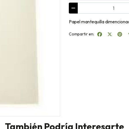
Papel mantequilla dimencion
Compartir en:
También Podría Interesarte