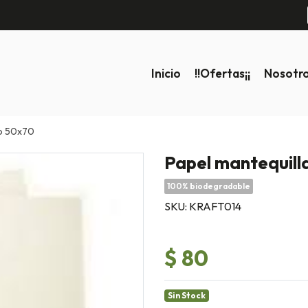
Inicio
!!ofertas¡¡
Nosotr
do 50x70
Papel mantequil
100% biodegradable
SKU: KRAFT014
$ 80
Sin Stock