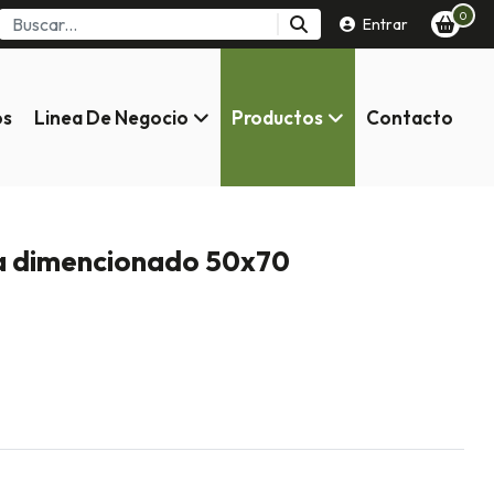
0
Entrar
os
Linea De Negocio
Productos
Contacto
la dimencionado 50x70