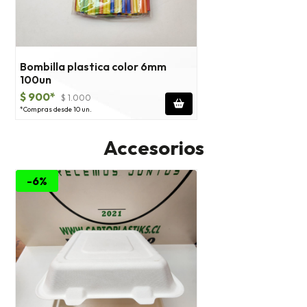
Bombilla plastica color 6mm
100un
$ 900*
$ 1.000
*Compras desde 10 un.
Accesorios
-6%