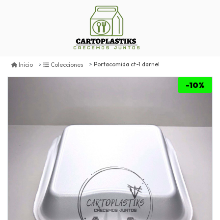
Portacomida ct-1 darnel
Inicio
Colecciones
-10%