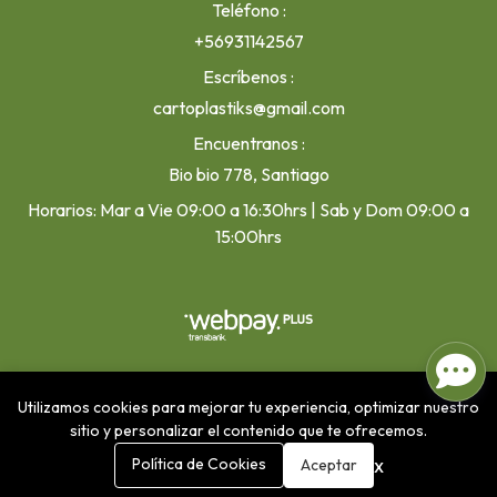
Teléfono
+56931142567
Escríbenos
cartoplastiks@gmail.com
Encuentranos
Bio bio 778, Santiago
Horarios: Mar a Vie 09:00 a 16:30hrs | Sab y Dom 09:00 a
15:00hrs
Cartoplastiks © 2026
¿Te gusta mi tienda? Yo vendo con
Utilizamos cookies para mejorar tu experiencia, optimizar nuestro
Bsale
sitio y personalizar el contenido que te ofrecemos.
0
x
Política de Cookies
Aceptar
Inicio
Carrito
Buscar
Menú