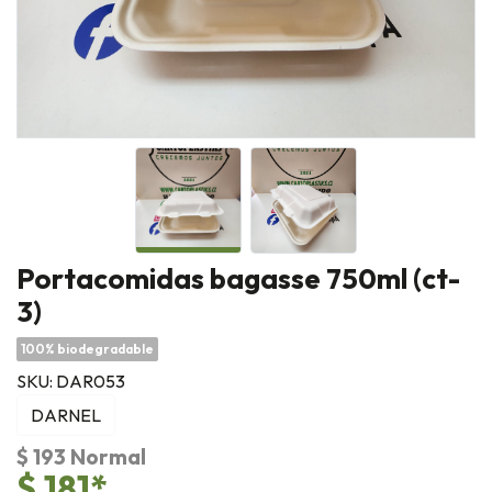
Portacomidas bagasse 750ml (ct-
3)
100% biodegradable
SKU: DAR053
DARNEL
$ 193 Normal
$ 181*