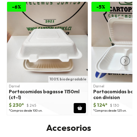
-6%
-5%
100% biodegradable
1
Darnel
Darnel
Portacomidas bagasse 1150ml
Portacomidas bag
(ct-1)
con division
$ 230*
$ 124*
$ 245
$ 130
*Compras desde 100 un.
*Compras desde 125 un.
Accesorios