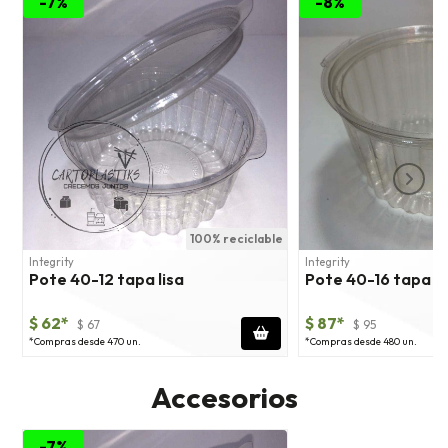
-7%
-8%
100% reciclable
Integrity
Integrity
Pote 40-12 tapa lisa
Pote 40-16 tapa li
$ 62*
$ 87*
$ 67
$ 95
*Compras desde 470 un.
*Compras desde 480 un.
Accesorios
-7%