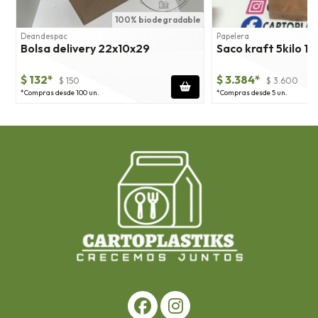
100% biodegradable
1
Deandespac
Papelera
Bolsa delivery 22x10x29
Saco kraft 5kilo 1
$ 132*
$ 3.384*
$ 150
$ 3.600
*Compras desde 100 un.
*Compras desde 5 un.