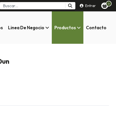
0
Entrar
os
Linea De Negocio
Productos
Contacto
0un