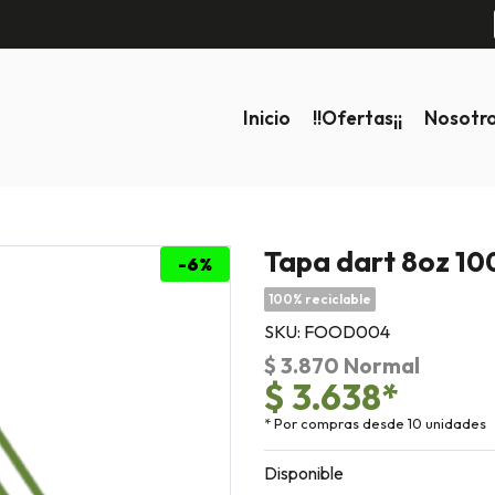
Inicio
!!ofertas¡¡
Nosotr
Tapa dart 8oz 10
-6%
100% reciclable
SKU: FOOD004
$ 3.870 Normal
$ 3.638*
* Por compras desde 10 unidades
Disponible