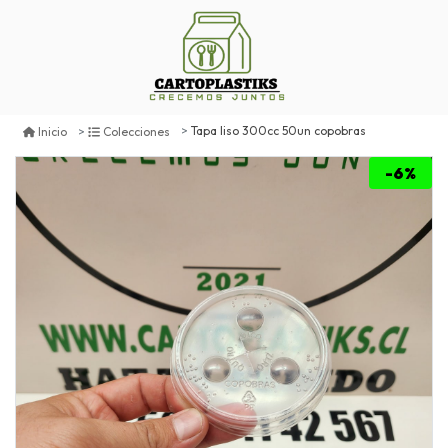
Tapa liso 300cc 50un copobras
Inicio
Colecciones
-6%