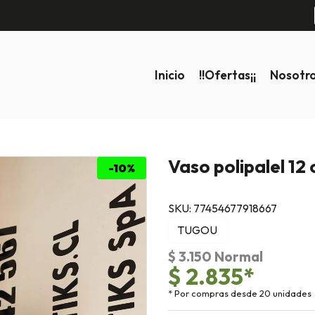
Inicio
!!ofertas¡¡
Nosotr
Vaso polipalel 12
-10%
SKU: 77454677918667
TUGOU
$ 3.150 Normal
$ 2.835*
* Por compras desde 20 unidades