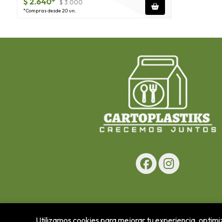
$ 2.640*
$ 3.000
*Compras desde 20 un.
Utilizamos cookies para mejorar tu experiencia, optimiz