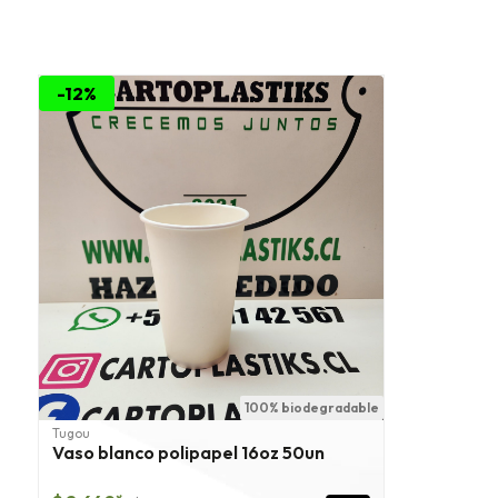
-12%
100% biodegradable
Tugou
Vaso blanco polipapel 16oz 50un