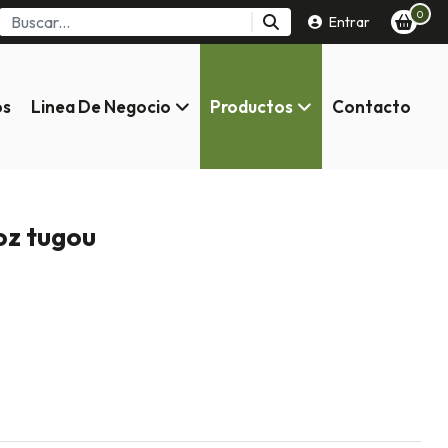
0
Entrar
os
Linea De Negocio
Productos
Contacto
 oz tugou