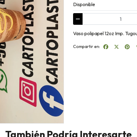
Disponible
Vaso polipapel 12oz Imp. Tugo
Compartir en:
También Podría Interesarte