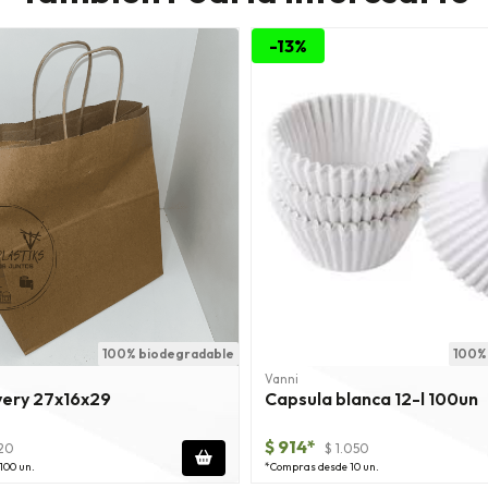
-13%
100% biodegradable
100%
Vanni
very 27x16x29
Capsula blanca 12-l 100un
$ 914*
20
$ 1.050
100 un.
*Compras desde 10 un.