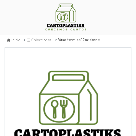
Vaso termico 12oz darnel
Inicio
Colecciones