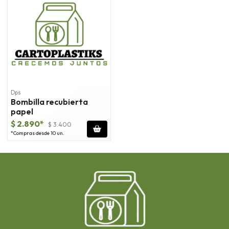
Dps
Bombilla recubierta
papel
$ 2.890*
$ 3.400
*Compras desde 10 un.