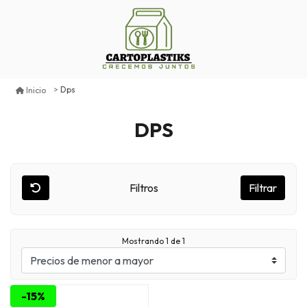
Dps
Inicio
DPS
Filtros
Filtrar
Mostrando
1
de 1
-15%