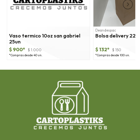
1
Deandespac
Vaso termico 10oz san gabriel
Bolsa delivery 22x
25un
$ 900*
$ 132*
$ 1.000
$ 150
*Compras desde 40 un.
*Compras desde 100 un.