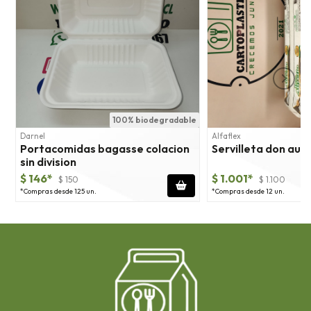
100% biodegradable
1
Darnel
Alfaflex
Portacomidas bagasse colacion
Servilleta don aur
sin division
$ 146*
$ 1.001*
$ 150
$ 1.100
*Compras desde 125 un.
*Compras desde 12 un.