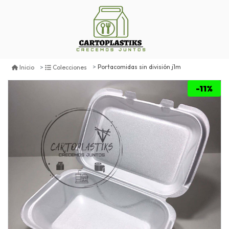
Portacomidas sin división j1m
Inicio
Colecciones
-11%