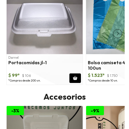
Darnel
Portacomidas jl-1
Bolsa camiseta 40
100un
$ 99*
$ 1.523*
$ 106
$ 1.750
*Compras desde 200 un.
*Compras desde 10 un.
Accesorios
-3%
-9%