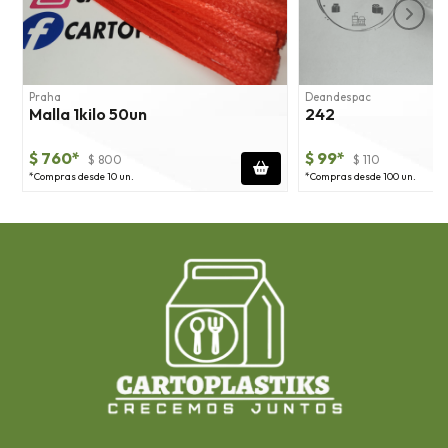
Praha
Deandespac
Malla 1kilo 50un
242
$ 760*
$ 99*
$ 800
$ 110
*Compras desde 10 un.
*Compras desde 100 un.