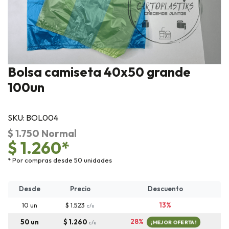
Bolsa camiseta 40x50 grande
100un
SKU: BOL004
$ 1.750 Normal
$ 1.260*
* Por compras desde 50 unidades
Desde
Precio
Descuento
10 un
$ 1.523
13%
c/u
28%
50 un
$ 1.260
c/u
¡MEJOR OFERTA!