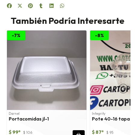
También Podría Interesarte
-7%
-8%
Darnel
Integrity
Portacomidas jl-1
Pote 40-16 tapa 
$ 99*
$ 87*
$ 106
$ 95