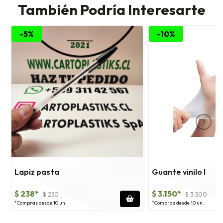
También Podría Interesarte
-5%
-10%
Lapiz pasta
Guante vinilo l
$ 238*
$ 3.150*
$ 250
$ 3.500
*Compras desde 10 un.
*Compras desde 10 un.