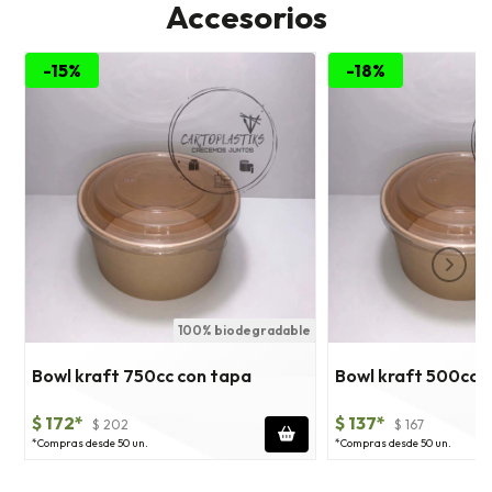
Accesorios
-15%
-18%
100% biodegradable
1
Bowl kraft 750cc con tapa
Bowl kraft 500cc 
$ 172*
$ 137*
$ 202
$ 167
*Compras desde 50 un.
*Compras desde 50 un.