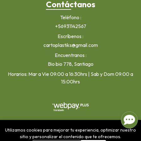
Contáctanos
Teléfono
+56931142567
Escríbenos
cartoplastiks@gmail.com
Encuentranos
Bio bio 778, Santiago
Horarios: Mar a Vie 09:00 a 16:30hrs | Sab y Dom 09:00 a
15:00hrs
Cartoplastiks © 2026
¿Te gusta mi tienda? Yo vendo con
Utilizamos cookies para mejorar tu experiencia, optimizar nuestro
Bsale
sitio y personalizar el contenido que te ofrecemos.