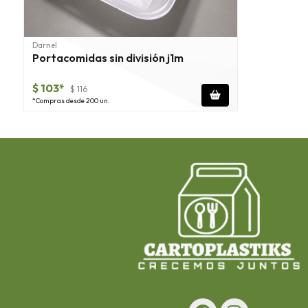
Darnel
Portacomidas sin división j1m
$ 103*
$ 116
*Compras desde 200 un.