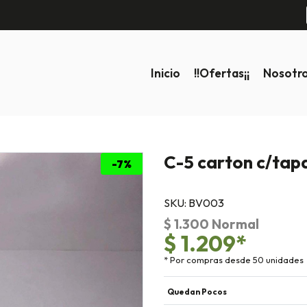
Inicio
!!ofertas¡¡
Nosotr
C-5 carton c/tap
-7%
SKU: BV003
$ 1.300 Normal
$ 1.209*
* Por compras desde 50 unidades
Quedan Pocos