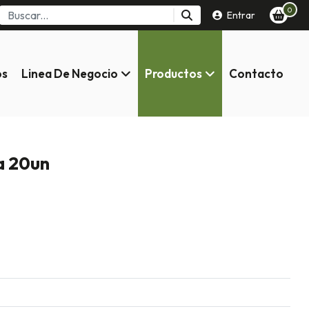
0
Entrar
os
Linea De Negocio
Productos
Contacto
a 20un