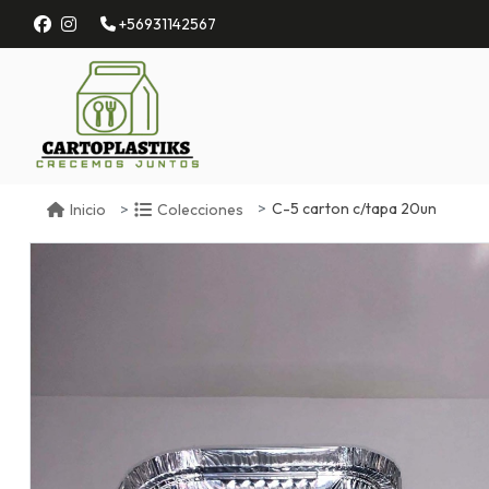
+56931142567
C-5 carton c/tapa 20un
Inicio
Colecciones