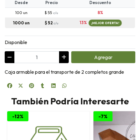
Desde
Precio
Descuento
100 un
$ 55
8%
c/u
13%
1000 un
$ 52
c/u
¡MEJOR OFERTA!
Disponible
Agregar
Caja armable para el transporte de 2 completos grande
También Podría Interesarte
-12%
-7%