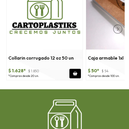
1
Collarin corrugado 12 oz 50 un
Caja armable 1xl
$ 1.628*
$ 50*
$ 1.850
$ 54
*Compras desde 20 un.
*Compras desde 100 un.