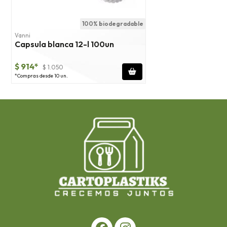
100% biodegradable
Vanni
Capsula blanca 12-l 100un
$ 914*
$ 1.050
*Compras desde 10 un.