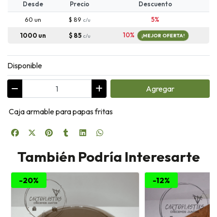
Desde
Precio
Descuento
60 un
$ 89
5%
c/u
10%
1000 un
$ 85
c/u
¡MEJOR OFERTA!
Disponible
Agregar
Caja armable para papas fritas
También Podría Interesarte
-20%
-12%