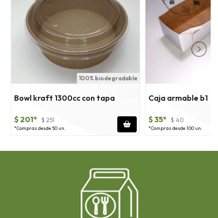
100% biodegradable
1
Bowl kraft 1300cc con tapa
Caja armable b1
$ 201*
$ 35*
$ 251
$ 40
*Compras desde 50 un.
*Compras desde 100 un.