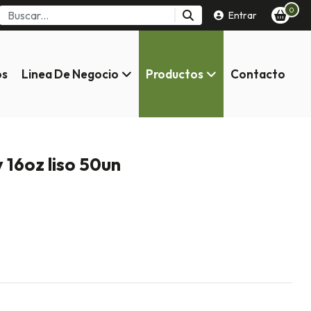
0
Entrar
os
Linea De Negocio
Productos
Contacto
 16oz liso 50un