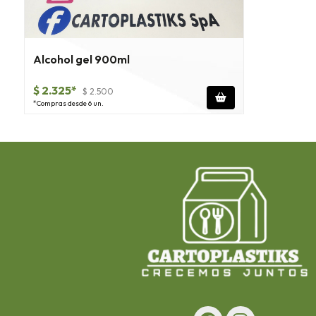
Alcohol gel 900ml
$ 2.325*
$ 2.500
*Compras desde 6 un.