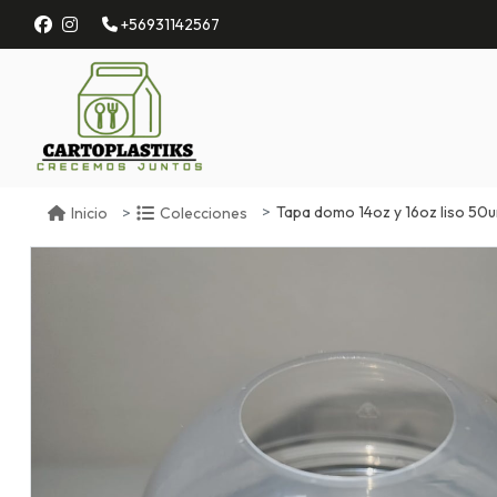
+56931142567
Tapa domo 14oz y 16oz liso 50
Inicio
Colecciones