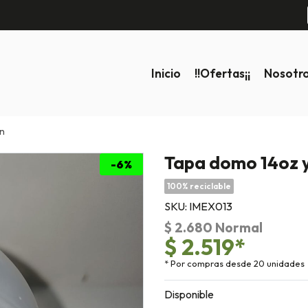
Inicio
!!ofertas¡¡
Nosotr
un
Tapa domo 14oz y
-6%
100% reciclable
SKU: IMEX013
$ 2.680 Normal
$ 2.519*
* Por compras desde 20 unidades
Disponible