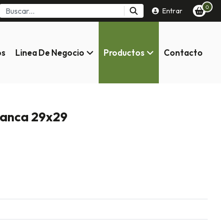
0
Entrar
os
Linea De Negocio
Productos
Contacto
blanca 29x29